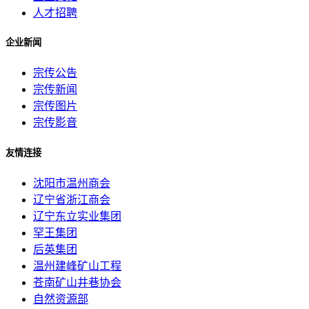
人才招聘
企业新闻
宗传公告
宗传新闻
宗传图片
宗传影音
友情连接
沈阳市温州商会
辽宁省浙江商会
辽宁东立实业集团
罕王集团
后英集团
温州建峰矿山工程
苍南矿山井巷协会
自然资源部